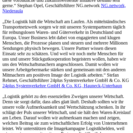
diese vorbildliche und zukunftsweisende Initiative deshalb sehr
gerne.“
Stephan Opel, Geschäftsführer NG.network
NG.network,
Niederaula
„Die Logistik hält die Wirtschaft am Laufen. Als mittelständisches
Transportnetzwerk sorgen wir mit unseren Systempartnern täglich
für reibungslosen Waren- und Güterverkehr in Deutschland und
Europa. Unser Business lebt dabei von engagierten und klugen
Menschen, die Prozesse planen und steuern und mehrere Millionen
Sendungen physisch bewegen. Unsere Partner wissen diesen
Einsatz sehr zu schätzen. Und weil wir noch mehr Menschen für
uns und unsere Stückgutkooperation begeistern wollen, haben wir
uns den Wirtschaftsmachern angeschlossen. Damit wollen wir
unsere Arbeitgebermarke stärken und gemeinsam mit den anderen
Mitmachern am positiven Image der Logistik arbeiten.“
Stefan
Rehmet, Geschäftsführer 24plus Systemverkehre GmbH & Co. KG
24plus Systemverkehre GmbH & Co. KG, Hauneck-Unterhaun
„Logistik gehört zu den essenziellen Zweigen unserer Wirtschaft.
Denn sie sorgt dafür, dass alles glatt läuft. Deshalb sollten wir ihr
unsere volle Aufmerksamkeit und Wertschätzung schenken. In ihr
schlägt der Puls unserer Wirtschaft, und sie hält den Waren-Kreislauf
am Leben. Darauf wollen wir aufmerksam machen und zeigen,
welchen Beitrag sie zum wirtschaftlichen Erfolg von Unternehmen
leistet. Wir unterstützen die Imagekampagne Logistikhelden, weil