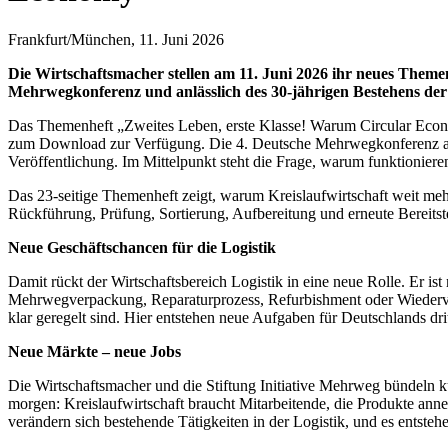
Frankfurt/München, 11. Juni 2026
Die Wirtschaftsmacher stellen am 11. Juni 2026 ihr neues Theme
Mehrwegkonferenz und anlässlich des 30-jährigen Bestehens der 
Das Themenheft „Zweites Leben, erste Klasse! Warum Circular Econo
zum Download zur Verfügung. Die 4. Deutsche Mehrwegkonferenz am 1
Veröffentlichung. Im Mittelpunkt steht die Frage, warum funktionieren
Das 23-seitige Themenheft zeigt, warum Kreislaufwirtschaft weit me
Rückführung, Prüfung, Sortierung, Aufbereitung und erneute Bereitstel
Neue Geschäftschancen für die Logistik
Damit rückt der Wirtschaftsbereich Logistik in eine neue Rolle. Er i
Mehrwegverpackung, Reparaturprozess, Refurbishment oder Wiederver
klar geregelt sind. Hier entstehen neue Aufgaben für Deutschlands dr
Neue Märkte – neue Jobs
Die Wirtschaftsmacher und die Stiftung Initiative Mehrweg bündeln k
morgen: Kreislaufwirtschaft braucht Mitarbeitende, die Produkte anne
verändern sich bestehende Tätigkeiten in der Logistik, und es entst