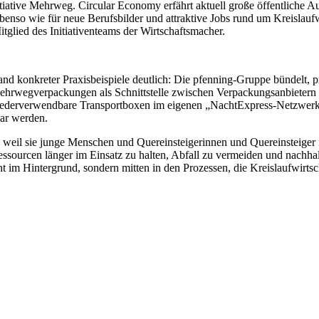
Initiative Mehrweg. Circular Economy erfährt aktuell große öffentliche 
ebenso wie für neue Berufsbilder und attraktive Jobs rund um Kreislauf
itglied des Initiativenteams der Wirtschaftsmacher.
anhand konkreter Praxisbeispiele deutlich: Die pfenning-Gruppe bündelt
Mehrwegverpackungen als Schnittstelle zwischen Verpackungsanbieter
t wiederverwendbare Transportboxen im eigenen „NachtExpress-Netzwer
bar werden.
t, weil sie junge Menschen und Quereinsteigerinnen und Quereinsteiger 
t, Ressourcen länger im Einsatz zu halten, Abfall zu vermeiden und nac
im Hintergrund, sondern mitten in den Prozessen, die Kreislaufwirtscha