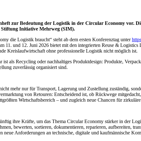
nheft zur Bedeutung der Logistik in der Circular Economy vor. Di
Stiftung Initiative Mehrweg (SIM).
my die Logistik braucht“ steht ab dem ersten Konferenztag unter
http
1. und 12. Juni 2026 bietet mit den integrierten Reuse & Logistics
de Kreislaufwirtschaft ohne professionelle Logistik nicht möglich ist.
hr ist als Recycling oder nachhaltiges Produktdesign: Produkte, Verpa
lung zuverlässig organisiert sind.
st nicht mehr nur für Transport, Lagerung und Zustellung zuständig, so
marktung von Retouren: Entscheidend ist, ob Rückwege mitgedacht, D
ittgrößten Wirtschaftsbereich – und zugleich neue Chancen für zirkulär
ünftig ihre Kräfte, um das Thema Circular Economy stärker in der Logi
hmen, bewerten, sortieren, dokumentieren, reparieren, aufbereiten, tra
ehen neue Anforderungen an technische, digitale und kaufmännische Ko