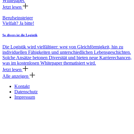
Whitepaper.
Jetzt lesen
Berufseinsteiger
Vielfalt? Ja bitte!
So divers ist die Logistik
Die Logistik wird vielfältiger: weg von Gleichförmigkeit, hin zu
individuellen Fähigkeiten und unterschiedlichen Lebensgeschichten.
Solche Ansätze betonen Diversität und bieten neue Karrierechancen,
was im kostenlosen Whitepaper thematisiert wird.
Jetzt lesen
Alle anzeigen
Kontakt
Datenschutz
Impressum