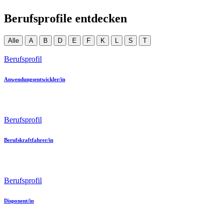
Berufsprofile entdecken
Alle
A
B
D
E
F
K
L
S
T
Berufsprofil
Anwendungsentwickler/in
Berufsprofil
Berufskraftfahrer/in
Berufsprofil
Disponent/in