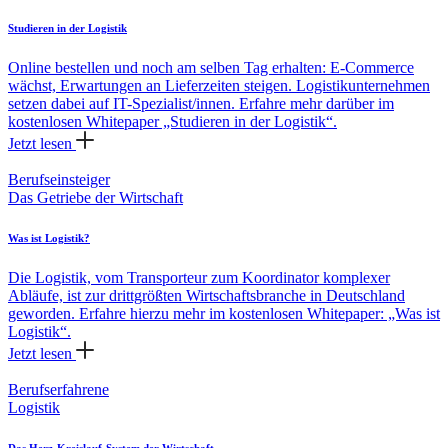
Studieren in der Logistik
Online bestellen und noch am selben Tag erhalten: E-Commerce
wächst, Erwartungen an Lieferzeiten steigen. Logistikunternehmen
setzen dabei auf IT-Spezialist/innen. Erfahre mehr darüber im
kostenlosen Whitepaper „Studieren in der Logistik“.
Jetzt lesen
Berufseinsteiger
Das Getriebe der Wirtschaft
Was ist Logistik?
Die Logistik, vom Transporteur zum Koordinator komplexer
Abläufe, ist zur drittgrößten Wirtschaftsbranche in Deutschland
geworden. Erfahre hierzu mehr im kostenlosen Whitepaper: „Was ist
Logistik“.
Jetzt lesen
Berufserfahrene
Logistik
Das Herz-Kreislauf-System der Wirtschaft