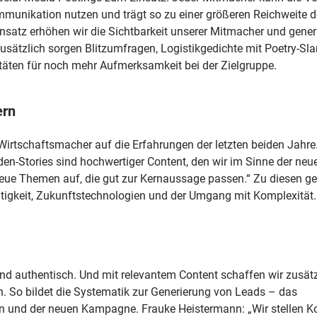
Kommunikation nutzen und trägt so zu einer größeren Reichweite d
satz erhöhen wir die Sichtbarkeit unserer Mitmacher und gener
Zusätzlich sorgen Blitzumfragen, Logistikgedichte mit Poetry-Sl
itäten für noch mehr Aufmerksamkeit bei der Zielgruppe.
ern
Wirtschaftsmacher auf die Erfahrungen der letzten beiden Jahre
en-Stories sind hochwertiger Content, den wir im Sinne der neu
neue Themen auf, die gut zur Kernaussage passen.“ Zu diesen g
tigkeit, Zukunftstechnologien und der Umgang mit Komplexität.
 und authentisch. Und mit relevantem Content schaffen wir zusät
. So bildet die Systematik zur Generierung von Leads – das
en und der neuen Kampagne. Frauke Heistermann: „Wir stellen K