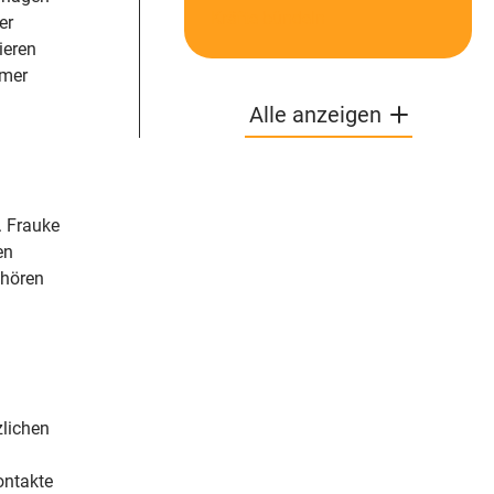
Kräfte bündeln
er
ieren
amer
Alle anzeigen
. Frauke
en
ehören
zlichen
ontakte