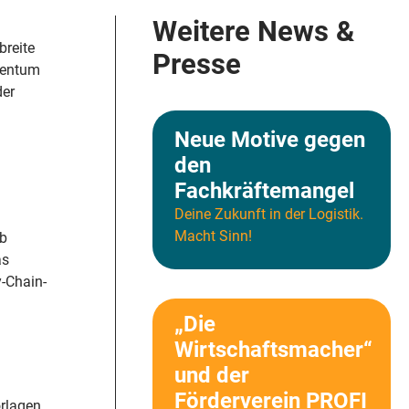
Weitere News &
breite
Presse
omentum
der
Neue Motive gegen
den
Fachkräftemangel
Deine Zukunft in der Logistik.
Macht Sinn!
Ob
as
-Chain-
„Die
Wirtschaftsmacher“
und der
Förderverein PROFI
orlagen