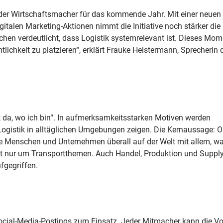
 der Wirtschaftsmacher für das kommende Jahr. Mit einer neuen
alen Marketing-Aktionen nimmt die Initiative noch stärker die 
nschen verdeutlicht, dass Logistik systemrelevant ist. Dieses M
tlichkeit zu platzieren“, erklärt Frauke Heistermann, Sprecherin 
st da, wo ich bin“. In aufmerksamkeitsstarken Motiven werden
ogistik in alltäglichen Umgebungen zeigen. Die Kernaussage: 
ie Menschen und Unternehmen überall auf der Welt mit allem, w
ht nur um Transportthemen. Auch Handel, Produktion und Supply
fgegriffen.
ocial-Media-Postings zum Einsatz. Jeder Mitmacher kann die V