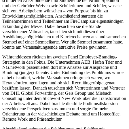
schilderten Auszubildende und Studierende der Bruhn Spedition
und der Gebrüder Weiss sowie Schülerinnen und Schüler, was sie
sich von Arbeitgebern wünschen – von Purpose bis hin zu
Entwicklungsmöglichkeiten. Anschließend starteten die
Teilnehmerinnen und Teilnehmer am FireCamp zur eigenständigen
Erkundung der Messe. Dabei besuchten sie die Stände
verschiedener Mitmacher, tauschten sich mit diesen über
Ausbildungsmöglichkeiten und Karrierechancen aus und sammelten
Stempel auf einer Stempelkarte. Wer alle Stempel zusammen hatte,
konnte am Veranstaltungsende attraktive Preise gewinnen.
Währenddessen rückten im zweiten Panel Employer-Branding-
Strategien in den Fokus. Die Unternehmen AEB, Hafen Trier und
NG.network präsentierten dort ihre Ansätze zur Ansprache und
Bindung (junger) Talente. Unter Einbindung des Publikums wurde
dabei diskutiert, welche Maßnahmen erfolgreich waren, wo
Herausforderungen lagen und ob sich Recruitingerfolge genau
beziffern lassen. Danach tauschten sich Vertreterinnen und Vertreter
von DHL Global Forwarding, der Geis Group und Miebach
Consulting unter dem Stichwort New Work über die Transformation
der Arbeitswelt aus. Dabei brachte die dritte Podiumsdiskussion
verschiedene Perspektiven zusammen und sorgte für mehr
Orientierung in der vielschichtigen Debatte rund um Homeoffice,
Remote Work und Präsenzkultur.
Abschließend nahmen die Schülerinnen und Schüler mit