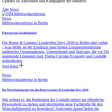
Updates zu Aktivitäten und Kampagnen der Initiative.
Alle News
News
Mehrwegkonferenz in Berlin
Palettenweise Nachhaltigkeit
Die Reuse & Logistics Leadership Days 2026 in Berlin sind vorbei
– was bleibt, ist der Eindruck einer hohen Lösungsorientierung
zahlreicher Organisationen, Unternehmen und Start-ups, die vor Ort
spannende Lösungen zum Thema Circular Economy und Logistik
präsentierten.
Jetzt lesen
News
Mehrwegkonferenz in Berlin
Die Wirtschaftsmacher bei den Reuse Logistics & Leadership Days 2026
Wie gelingt es, die Bedeutung der Logistik stärker ins öffentliche
Bewusstsein zu rücken und gleichzeitig neue Fachkräfte für den
Wirtschaftsbereich zu begeistern? Antworten darauf liefert die