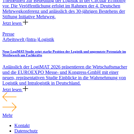
Themenheft zur Bedeutung der Logistik in der Circular Economy
vor. Die Veröffentlichung erfolgt im Rahmen der 4. Deutschen
Mehrwegkonferenz und anlässlich des 30-jährigen Bestehens der
Stiftung Initiative Mehrweg.
Jetzt lesen
Presse
Arbeitswelt (Intra-)Logistik
Neue LogiMAT-Studie zeigt starke Position der Logistik und ungenutzte Potenziale im
Wettbewerb um Fachkräfte
Anlässlich der LogiMAT 2026 präsentieren die Wirtschaftsmacher
und die EUROEXPO Messe- und Kongress-GmbH mit einer
neuen, repräsentativen Studie Einblicke in die Wahrnehmung von
Logistik und Intralogistik in Deutschland.
Jetzt lesen
Mehr
Kontakt
Datenschutz