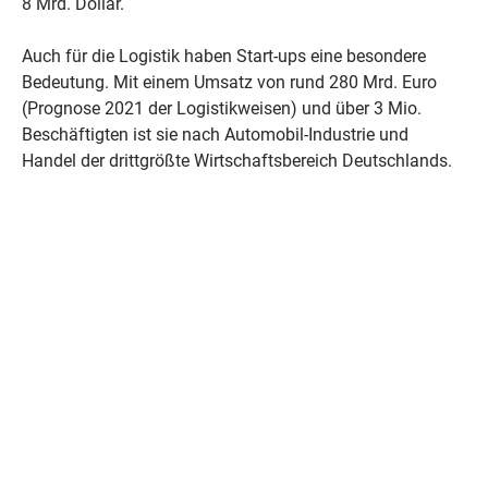
8 Mrd. Dollar.
Auch für die Logistik haben Start-ups eine besondere
Bedeutung. Mit einem Umsatz von rund 280 Mrd. Euro
(Prognose 2021 der Logistikweisen) und über 3 Mio.
Beschäftigten ist sie nach Automobil-Industrie und
Handel der drittgrößte Wirtschaftsbereich Deutschlands.
Gründerinnen und Gründer in der Logistik fungieren als
Wegweiser für Innovationen sowie für die Generierung
neuer Geschäftsfelder und -modelle. Mithilfe neuer
digitaler Lösungen wie künstlicher Intelligenz (KI), Big
Data und Robotik sorgen Start-ups nicht nur für frischen
Wind im etablierten Wirtschafts- und
Geschäftsgeschehen, sondern zeigen auch, welche neuen
Entwicklungen unter Marktbedingungen wirklich
funktionieren.
In ihrem aktuellen Themenheft „Start-ups: Zukunfts- und
Innovationsmotor in der Logistik“ beleuchtet die Initiative