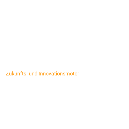
Zukunfts- und Innovationsmotor
Start-ups in der
Logistik