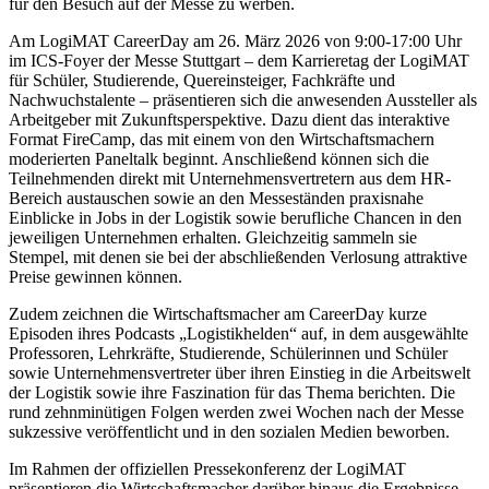
für den Besuch auf der Messe zu werben.
Am LogiMAT CareerDay am 26. März 2026 von 9:00-17:00 Uhr
im ICS-Foyer der Messe Stuttgart – dem Karrieretag der LogiMAT
für Schüler, Studierende, Quereinsteiger, Fachkräfte und
Nachwuchstalente – präsentieren sich die anwesenden Aussteller als
Arbeitgeber mit Zukunftsperspektive. Dazu dient das interaktive
Format FireCamp, das mit einem von den Wirtschaftsmachern
moderierten Paneltalk beginnt. Anschließend können sich die
Teilnehmenden direkt mit Unternehmensvertretern aus dem HR-
Bereich austauschen sowie an den Messeständen praxisnahe
Einblicke in Jobs in der Logistik sowie berufliche Chancen in den
jeweiligen Unternehmen erhalten. Gleichzeitig sammeln sie
Stempel, mit denen sie bei der abschließenden Verlosung attraktive
Preise gewinnen können.
Zudem zeichnen die Wirtschaftsmacher am CareerDay kurze
Episoden ihres Podcasts „Logistikhelden“ auf, in dem ausgewählte
Professoren, Lehrkräfte, Studierende, Schülerinnen und Schüler
sowie Unternehmensvertreter über ihren Einstieg in die Arbeitswelt
der Logistik sowie ihre Faszination für das Thema berichten. Die
rund zehnminütigen Folgen werden zwei Wochen nach der Messe
sukzessive veröffentlicht und in den sozialen Medien beworben.
Im Rahmen der offiziellen Pressekonferenz der LogiMAT
präsentieren die Wirtschaftsmacher darüber hinaus die Ergebnisse