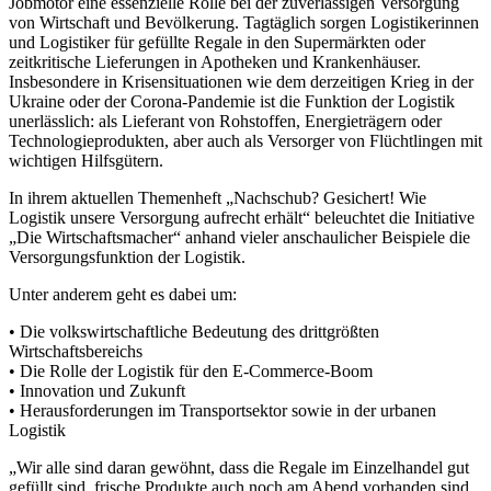
Jobmotor eine essenzielle Rolle bei der zuverlässigen Versorgung
von Wirtschaft und Bevölkerung. Tagtäglich sorgen Logistikerinnen
und Logistiker für gefüllte Regale in den Supermärkten oder
zeitkritische Lieferungen in Apotheken und Krankenhäuser.
Insbesondere in Krisensituationen wie dem derzeitigen Krieg in der
Ukraine oder der Corona-Pandemie ist die Funktion der Logistik
unerlässlich: als Lieferant von Rohstoffen, Energieträgern oder
Technologieprodukten, aber auch als Versorger von Flüchtlingen mit
wichtigen Hilfsgütern.
In ihrem aktuellen Themenheft „Nachschub? Gesichert! Wie
Logistik unsere Versorgung aufrecht erhält“ beleuchtet die Initiative
„Die Wirtschaftsmacher“ anhand vieler anschaulicher Beispiele die
Versorgungsfunktion der Logistik.
Unter anderem geht es dabei um:
• Die volkswirtschaftliche Bedeutung des drittgrößten
Wirtschaftsbereichs
• Die Rolle der Logistik für den E-Commerce-Boom
• Innovation und Zukunft
• Herausforderungen im Transportsektor sowie in der urbanen
Logistik
„Wir alle sind daran gewöhnt, dass die Regale im Einzelhandel gut
gefüllt sind, frische Produkte auch noch am Abend vorhanden sind