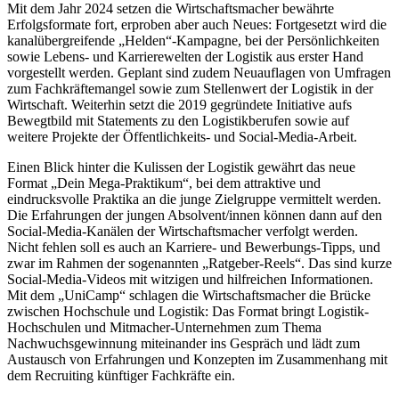
Mit dem Jahr 2024 setzen die Wirtschaftsmacher bewährte
Erfolgsformate fort, erproben aber auch Neues: Fortgesetzt wird die
kanalübergreifende „Helden“-Kampagne, bei der Persönlichkeiten
sowie Lebens- und Karrierewelten der Logistik aus erster Hand
vorgestellt werden. Geplant sind zudem Neuauflagen von Umfragen
zum Fachkräftemangel sowie zum Stellenwert der Logistik in der
Wirtschaft. Weiterhin setzt die 2019 gegründete Initiative aufs
Bewegtbild mit Statements zu den Logistikberufen sowie auf
weitere Projekte der Öffentlichkeits- und Social-Media-Arbeit.
Einen Blick hinter die Kulissen der Logistik gewährt das neue
Format „Dein Mega-Praktikum“, bei dem attraktive und
eindrucksvolle Praktika an die junge Zielgruppe vermittelt werden.
Die Erfahrungen der jungen Absolvent/innen können dann auf den
Social-Media-Kanälen der Wirtschaftsmacher verfolgt werden.
Nicht fehlen soll es auch an Karriere- und Bewerbungs-Tipps, und
zwar im Rahmen der sogenannten „Ratgeber-Reels“. Das sind kurze
Social-Media-Videos mit witzigen und hilfreichen Informationen.
Mit dem „UniCamp“ schlagen die Wirtschaftsmacher die Brücke
zwischen Hochschule und Logistik: Das Format bringt Logistik-
Hochschulen und Mitmacher-Unternehmen zum Thema
Nachwuchsgewinnung miteinander ins Gespräch und lädt zum
Austausch von Erfahrungen und Konzepten im Zusammenhang mit
dem Recruiting künftiger Fachkräfte ein.