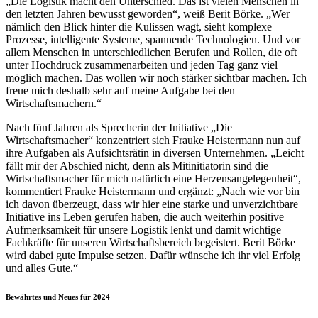
„Die Logistik macht den Unterschied. Das ist vielen Menschen in
den letzten Jahren bewusst geworden“, weiß Berit Börke. „Wer
nämlich den Blick hinter die Kulissen wagt, sieht komplexe
Prozesse, intelligente Systeme, spannende Technologien. Und vor
allem Menschen in unterschiedlichen Berufen und Rollen, die oft
unter Hochdruck zusammenarbeiten und jeden Tag ganz viel
möglich machen. Das wollen wir noch stärker sichtbar machen. Ich
freue mich deshalb sehr auf meine Aufgabe bei den
Wirtschaftsmachern.“
Nach fünf Jahren als Sprecherin der Initiative „Die
Wirtschaftsmacher“ konzentriert sich Frauke Heistermann nun auf
ihre Aufgaben als Aufsichtsrätin in diversen Unternehmen. „Leicht
fällt mir der Abschied nicht, denn als Mitinitiatorin sind die
Wirtschaftsmacher für mich natürlich eine Herzensangelegenheit“,
kommentiert Frauke Heistermann und ergänzt: „Nach wie vor bin
ich davon überzeugt, dass wir hier eine starke und unverzichtbare
Initiative ins Leben gerufen haben, die auch weiterhin positive
Aufmerksamkeit für unsere Logistik lenkt und damit wichtige
Fachkräfte für unseren Wirtschaftsbereich begeistert. Berit Börke
wird dabei gute Impulse setzen. Dafür wünsche ich ihr viel Erfolg
und alles Gute.“
Bewährtes und Neues für 2024