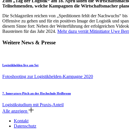
Zum „Tag der Logistik“ am 18. April laden die Wirtschaftsmach
Teilnehmenden, welche Kampagnen die Wirtschaftsmacher planen
Die Schlagzeilen reichen von „Speditionen fehlt der Nachwuchs“ bis 
Offensive zu gehen und für ein positives Image der Logistik und sp
diesem Sinne fort: Neben der Weiterführung der erfolgreichen Vide
Bausteinen für das Jahr 2024.
Mehr dazu verrät Mitinitiator Uwe Bern
Weitere News & Presse
Logistikhelden live am Set
Fotoshooting zur Logistikhelden-Kampagne 2020
7. Innovators-Pitch an der Hochschule Heilbronn
Logistikstudium mit Praxis-Anteil
Alle anzeigen
Kontakt
Datenschutz