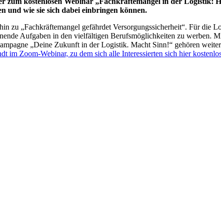
er zum kostenlosen Webinar „Fachkräftemangel in der Logistik: H
 und wie sie sich dabei einbringen können.
hin zu „Fachkräftemangel gefährdet Versorgungssicherheit“. Für die Lo
annende Aufgaben in den vielfältigen Berufsmöglichkeiten zu werben. 
okampagne „Deine Zukunft in der Logistik. Macht Sinn!“ gehören weit
dt im Zoom-Webinar, zu dem sich alle Interessierten sich hier kosten