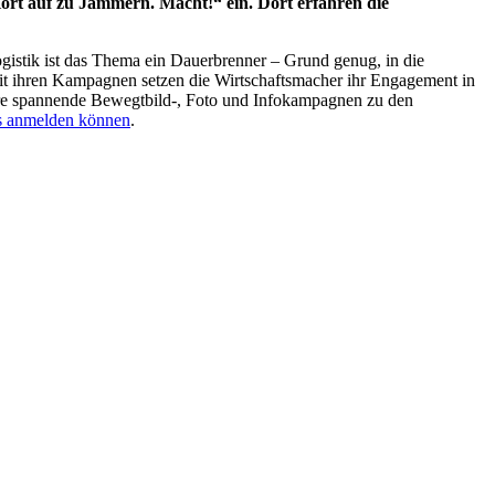
ört auf zu Jammern. Macht!“ ein. Dort erfahren die
gistik ist das Thema ein Dauerbrenner – Grund genug, in die
Mit ihren Kampagnen setzen die Wirtschaftsmacher ihr Engagement in
ere spannende Bewegtbild-, Foto und Infokampagnen zu den
los anmelden können
.