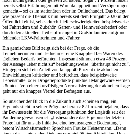
noch nichts gehört oder gelesen zu haben. Sogar 71 Prozent haben
bereits selbst Erfahrungen mit Warenknappheit und Verzögerungen
gemacht – sei es im stationären oder im Onlinehandel. Das belegt,
wie präsent die Thematik nun bereits seit dem Frühjahr 2020 in der
Öffentlichkeit ist, sei es durch Lieferschwierigkeiten beispielsweise
bei Fahrrädern und Zubehör, Garten- und Heimwerkerbedarf oder
durch den aktuellen Treibstoffmangel in Großbritannien aufgrund
fehlender LKW-Fahrerinnen und -Fahrer.
Ein gemischtes Bild zeigt sich bei der Frage, ob die
Teilnehmerinnen und Teilnehmer eine Knappheit bei Waren des
täglichen Bedarfs befürchten. Insgesamt stimmen etwa 46 Prozent
der Aussage „eher nicht zu“ beziehungsweise „überhaupt nicht zu“.
Hingegen sieht ein Anteil von knapp 40 Prozent die aktuellen
Entwicklungen kritischer und befürchtet, dass beispielsweise
Lebensmittel oder Drogerieprodukte punktuell Mangelware werden
könnten. Von einer kurzfristigen Normalisierung der aktuellen Lage
geht nur ein knappes Viertel der Befragten aus.
So unsicher der Blick in die Zukunft auch scheinen mag, ein
Ergebnis sticht in seiner Prägnanz heraus: 82 Prozent bejahen, dass
ihr Bewusstsein für die Versorgungsfunktion der Logistik seit der
Pandemie gewachsen ist. „Insbesondere das Ergebnis der letzten
Frage hat für uns als Initiative eine herausragende Bedeutung“,
betont Wirtschaftsmacher-Sprecherin Frauke Heistermann. „Denn
genau das ist eines der Ziele unserer vielfältigen Aktivitäten: Den