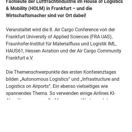
Fachleute der Luftfrachtindustrie im House of Logistics
& Mobility (HOLM) in Frankfurt – und die
Wirtschaftsmacher sind vor Ort dabei!
Veranstaltet wird die 8. Air Cargo Conference von der
Frankfurt University of Applied Sciences (FRA UAS),
Fraunhofer-Institut für Materialfluss und Logistik IML,
HAUS61, Hessen Aviation und der Air Cargo Community
Frankfurt e.V.
Die Themenschwerpunkte des ersten Konferenztages
bilden „Autonomous Logistics“ und „Infrastructure and
Logistics on Airports“. Ein ebenso vielseitiges wie
spannendes Thema. So verwenden einige Airlines KI-
Algorithmen, um große Mengen von Wartungsdaten zu
analysieren und vorherzusagen, wann bestimmte
Komponenten ausgetauscht oder gewartet werden
müssen. Dadurch wird die Wartungsplanung effizienter,
Ausfallzeiten werden minimiert und die Sicherheit erhöht.