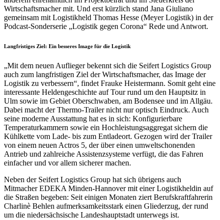
Wirtschaftsmacher mit. Und erst kürzlich stand Jana Giuliano
gemeinsam mit Logistikheld Thomas Hesse (Meyer Logistik) in der
Podcast-Sonderserie „Logistik gegen Corona“ Rede und Antwort.
Langfristiges Ziel: Ein besseres Image für die Logistik
„Mit dem neuen Auflieger bekennt sich die Seifert Logistics Group
auch zum langfristigen Ziel der Wirtschaftsmacher, das Image der
Logistik zu verbessern“, findet Frauke Heistermann. Somit geht eine
interessante Heldengeschichte auf Tour rund um den Hauptsitz in
Ulm sowie im Gebiet Oberschwaben, am Bodensee und im Allgäu.
Dabei macht der Thermo-Trailer nicht nur optisch Eindruck. Auch
seine moderne Ausstattung hat es in sich: Konfigurierbare
Temperaturkammern sowie ein Hochleistungsaggregat sichern die
Kühlkette vom Lade- bis zum Entladeort. Gezogen wird der Trailer
von einem neuen Actros 5, der über einen umweltschonenden
Antrieb und zahlreiche Assistenzsysteme verfügt, die das Fahren
einfacher und vor allem sicherer machen.
Neben der Seifert Logistics Group hat sich übrigens auch
Mitmacher EDEKA Minden-Hannover mit einer Logistikheldin auf
die Straßen begeben: Seit einigen Monaten ziert Berufskraftfahrerin
Charlinè Behlen aufmerksamkeitsstark einen Gliederzug, der rund
um die niedersächsische Landeshauptstadt unterwegs ist.