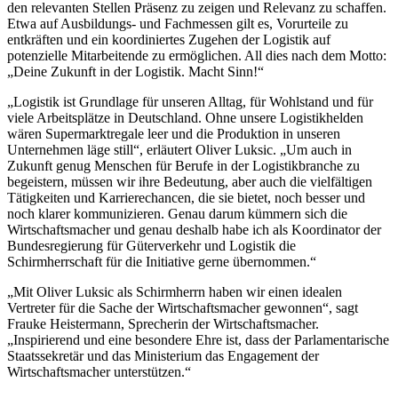
den relevanten Stellen Präsenz zu zeigen und Relevanz zu schaffen.
Etwa auf Ausbildungs- und Fachmessen gilt es, Vorurteile zu
entkräften und ein koordiniertes Zugehen der Logistik auf
potenzielle Mitarbeitende zu ermöglichen. All dies nach dem Motto:
„Deine Zukunft in der Logistik. Macht Sinn!“
„Logistik ist Grundlage für unseren Alltag, für Wohlstand und für
viele Arbeitsplätze in Deutschland. Ohne unsere Logistikhelden
wären Supermarktregale leer und die Produktion in unseren
Unternehmen läge still“, erläutert Oliver Luksic. „Um auch in
Zukunft genug Menschen für Berufe in der Logistikbranche zu
begeistern, müssen wir ihre Bedeutung, aber auch die vielfältigen
Tätigkeiten und Karrierechancen, die sie bietet, noch besser und
noch klarer kommunizieren. Genau darum kümmern sich die
Wirtschaftsmacher und genau deshalb habe ich als Koordinator der
Bundesregierung für Güterverkehr und Logistik die
Schirmherrschaft für die Initiative gerne übernommen.“
„Mit Oliver Luksic als Schirmherrn haben wir einen idealen
Vertreter für die Sache der Wirtschaftsmacher gewonnen“, sagt
Frauke Heistermann, Sprecherin der Wirtschaftsmacher.
„Inspirierend und eine besondere Ehre ist, dass der Parlamentarische
Staatssekretär und das Ministerium das Engagement der
Wirtschaftsmacher unterstützen.“