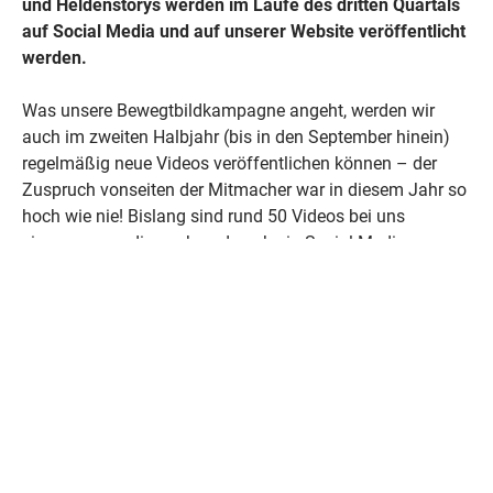
und Heldenstorys werden im Laufe des dritten Quartals
auf Social Media und auf unserer Website veröffentlicht
werden.
Was unsere Bewegtbildkampagne angeht, werden wir
auch im zweiten Halbjahr (bis in den September hinein)
regelmäßig neue Videos veröffentlichen können – der
Zuspruch vonseiten der Mitmacher war in diesem Jahr so
hoch wie nie! Bislang sind rund 50 Videos bei uns
eingegangen, die nach und nach via Social Media
verbreitet werden. Unsere Mitmacher verlinken wir
natürlich in den Beiträgen. Daher gilt: liken, teilen und
kommentieren, um die Reichweite noch weiter zu erhöhen!
Reichweite ist auch ein gutes Stichwort für unsere Social-
Media-Aktivitäten: Im Vergleich zum Vorjahresquartal
haben wir deutlich an Followern gewonnen. Wir konnten
die Zahlen auf
LinkedIn
um 43% steigern, auf
Facebook
und
Instagram
um 24%. Bei der Zahl der Newsletter-