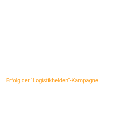
Erfolg der "Logistikhelden"-Kampagne
45.000 Besucher
auf der
Landingpage