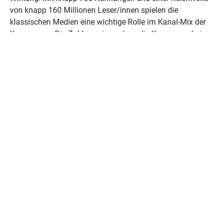
von knapp 160 Millionen Leser/innen spielen die
klassischen Medien eine wichtige Rolle im Kanal-Mix der
Kampagne. „Die Zahlen zeigen, dass die Kampagne bei
der Zielgruppe ankommt“, erläutert Wirtschaftsmacher-
Sprecherin Frauke Heistermann und ergänzt: „Bis zum
Jahresende rechnen wir noch mit einem deutlichen
Anstieg.“
Weitere News & Presse