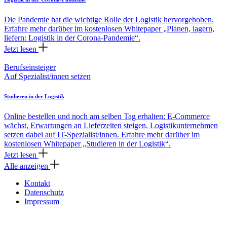
Die Pandemie hat die wichtige Rolle der Logistik hervorgehoben.
Erfahre mehr darüber im kostenlosen Whitepaper „Planen, lagern,
liefern: Logistik in der Corona-Pandemie“.
Jetzt lesen
Berufseinsteiger
Auf Spezialist/innen setzen
Studieren in der Logistik
Online bestellen und noch am selben Tag erhalten: E-Commerce
wächst, Erwartungen an Lieferzeiten steigen. Logistikunternehmen
setzen dabei auf IT-Spezialist/innen. Erfahre mehr darüber im
kostenlosen Whitepaper „Studieren in der Logistik“.
Jetzt lesen
Alle anzeigen
Kontakt
Datenschutz
Impressum