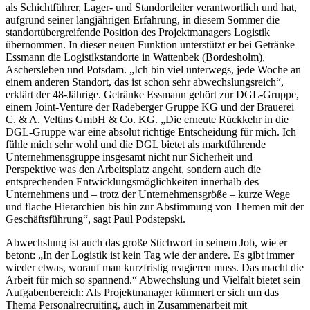
als Schichtführer, Lager- und Standortleiter verantwortlich und hat,
aufgrund seiner langjährigen Erfahrung, in diesem Sommer die
standortübergreifende Position des Projektmanagers Logistik
übernommen. In dieser neuen Funktion unterstützt er bei Getränke
Essmann die Logistikstandorte in Wattenbek (Bordesholm),
Aschersleben und Potsdam. „Ich bin viel unterwegs, jede Woche an
einem anderen Standort, das ist schon sehr abwechslungsreich“,
erklärt der 48-Jährige. Getränke Essmann gehört zur DGL-Gruppe,
einem Joint-Venture der Radeberger Gruppe KG und der Brauerei
C. & A. Veltins GmbH & Co. KG. „Die erneute Rückkehr in die
DGL-Gruppe war eine absolut richtige Entscheidung für mich. Ich
fühle mich sehr wohl und die DGL bietet als marktführende
Unternehmensgruppe insgesamt nicht nur Sicherheit und
Perspektive was den Arbeitsplatz angeht, sondern auch die
entsprechenden Entwicklungsmöglichkeiten innerhalb des
Unternehmens und – trotz der Unternehmensgröße – kurze Wege
und flache Hierarchien bis hin zur Abstimmung von Themen mit der
Geschäftsführung“, sagt Paul Podstepski.
Abwechslung ist auch das große Stichwort in seinem Job, wie er
betont: „In der Logistik ist kein Tag wie der andere. Es gibt immer
wieder etwas, worauf man kurzfristig reagieren muss. Das macht die
Arbeit für mich so spannend.“ Abwechslung und Vielfalt bietet sein
Aufgabenbereich: Als Projektmanager kümmert er sich um das
Thema Personalrecruiting, auch in Zusammenarbeit mit