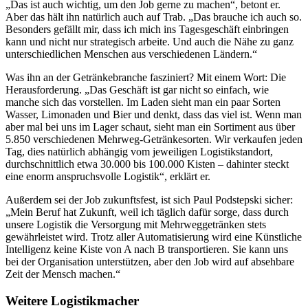
„Das ist auch wichtig, um den Job gerne zu machen“, betont er.
Aber das hält ihn natürlich auch auf Trab. „Das brauche ich auch so.
Besonders gefällt mir, dass ich mich ins Tagesgeschäft einbringen
kann und nicht nur strategisch arbeite. Und auch die Nähe zu ganz
unterschiedlichen Menschen aus verschiedenen Ländern.“
Was ihn an der Getränkebranche fasziniert? Mit einem Wort: Die
Herausforderung. „Das Geschäft ist gar nicht so einfach, wie
manche sich das vorstellen. Im Laden sieht man ein paar Sorten
Wasser, Limonaden und Bier und denkt, dass das viel ist. Wenn man
aber mal bei uns im Lager schaut, sieht man ein Sortiment aus über
5.850 verschiedenen Mehrweg-Getränkesorten. Wir verkaufen jeden
Tag, dies natürlich abhängig vom jeweiligen Logistikstandort,
durchschnittlich etwa 30.000 bis 100.000 Kisten – dahinter steckt
eine enorm anspruchsvolle Logistik“, erklärt er.
Außerdem sei der Job zukunftsfest, ist sich Paul Podstepski sicher:
„Mein Beruf hat Zukunft, weil ich täglich dafür sorge, dass durch
unsere Logistik die Versorgung mit Mehrweggetränken stets
gewährleistet wird. Trotz aller Automatisierung wird eine Künstliche
Intelligenz keine Kiste von A nach B transportieren. Sie kann uns
bei der Organisation unterstützen, aber den Job wird auf absehbare
Zeit der Mensch machen.“
Weitere Logistikmacher