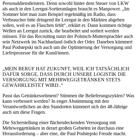
Personaldienstleistern. Denn sowohl hinter dem Steuer von LKW
als auch in den Leergut-Sortieranlagen braucht es Manpower. „Im
Sommer hört man zum Beispiel regelmäßig im Radio, dass
Verbraucher bitte dringend ihr Leergut in den Märkten abgeben
sollen, weil es an Flaschen fehlt“, erklärt er. Dann kommen richtige
Wellen an Leergut zurück, die bearbeitet und sortiert werden
müssen. Für das Recruiting nutzt der Polnisch-Muttersprachler auch
sein Netzwerk im Nachbarland östlich der Oder. Daneben kümmert
Paul Podstepski sich auch um die Optimierung der Versorgung und
Lieferprozesse für die Kund/innen.
„MEIN BERUF HAT ZUKUNFT, WEIL ICH TATSÄCHLICH
DAFÜR SORGE, DASS DURCH UNSERE LOGISTIK DIE
VERSORGUNG MIT MEHRWEGGETRÄNKEN STETS
GEWÄHRLEISTET WIRD..“
Passt das Getränkesortiment? Stimmen die Belieferungszyklen? Was
kann verbessert werden? In enger Abstimmung mit den
Verantwortlichen an den Standorten kümmert sich der 48-Jährige
auch um diese Fragen.
Die Sicherstellung einer flächendeckenden Versorgung mit
Mehrweggetränken in derart großen Gebieten ist durchaus eine
Herausforderung – aber eine, die Paul Podstepski Freude macht.