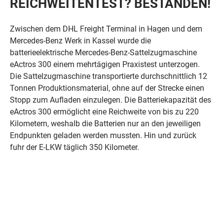
REICHWEITENTEST? BESTANDEN!
Zwischen dem DHL Freight Terminal in Hagen und dem
Mercedes-Benz Werk in Kassel wurde die
batterieelektrische Mercedes-Benz-Sattelzugmaschine
eActros 300 einem mehrtägigen Praxistest unterzogen.
Die Sattelzugmaschine transportierte durchschnittlich 12
Tonnen Produktionsmaterial, ohne auf der Strecke einen
Stopp zum Aufladen einzulegen. Die Batteriekapazität des
eActros 300 ermöglicht eine Reichweite von bis zu 220
Kilometern, weshalb die Batterien nur an den jeweiligen
Endpunkten geladen werden mussten. Hin und zurück
fuhr der E-LKW täglich 350 Kilometer.
Im Nahverkehr rund um das DHL Freight Terminal in Köln
wurde der Volta Truck getestet. Dieser zeichnet sich nicht
nur dadurch aus, dass er elektrisch fährt, sondern auch
dadurch, dass der/die Fahrer/in in der Mitte sitzt. So
steigt das Sichtfeld auf 220 Grad und der tote Winkel wird