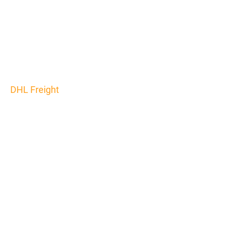
DHL Freight
Klimaneutraler
Lieferverkehr: Mit
E-LKW und
Schiene
Die Umstellung auf CO2-neutrale Fahrzeuge ist ein