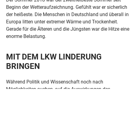
Beginn der Wetteraufzeichnung. Gefühlt war er sicherlich
der heißeste. Die Menschen in Deutschland und überall in
Europa litten unter extremer Wärme und Trockenheit.
Gerade für die Älteren und die Jüngsten war die Hitze eine
enorme Belastung.
MIT DEM LKW LINDERUNG
BRINGEN
Während Politik und Wissenschaft noch nach
Möglichkeiten suchen, auf die Auswirkungen des
Klimawandels zu reagieren, schuf die Logistik der EDEKA
Minden-Hannover zumindest Abhilfe und Erleichterung für
die Bevölkerung: mehr Wasser in den Märkten!
So wurden im Zeitraum vom 1. April bis zum 1.
September 2018 mehr als 50 Millionen Flaschen Wasser