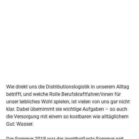
Berufskraftfahrer/innen spielen eine
entscheidende Rolle in der Versorgung mit
lebenswichtigem Wasser, besonders während
extremer Hitze wie im Sommer 2018, einer der
heißesten Sommer überhaupt.
Wie direkt uns die Distributionslogistik in unserem Alltag
betrifft, und welche Rolle Berufskraftfahrer/innen für
unser leibliches Wohl spielen, ist vielen von uns gar nicht
klar. Dabei übernimmt sie wichtige Aufgaben – so auch
die Versorgung mit einem so kostbaren wie alltäglichem
Gut: Wasser.
Der Sommer 2018 war der zweitheißeste Sommer seit