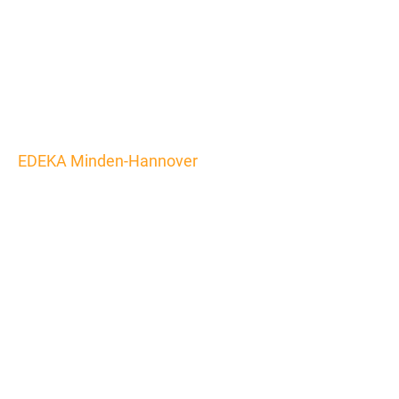
EDEKA Minden-Hannover
Dem
Hitzesommer
trotzen: Logistik
macht´s möglich
Die Distributionslogistik und