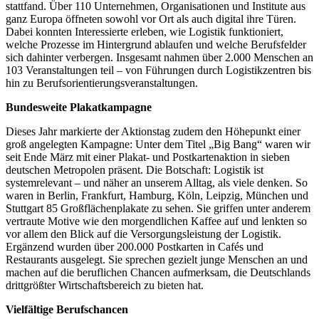
stattfand. Über 110 Unternehmen, Organisationen und Institute aus
ganz Europa öffneten sowohl vor Ort als auch digital ihre Türen.
Dabei konnten Interessierte erleben, wie Logistik funktioniert,
welche Prozesse im Hintergrund ablaufen und welche Berufsfelder
sich dahinter verbergen. Insgesamt nahmen über 2.000 Menschen an
103 Veranstaltungen teil – von Führungen durch Logistikzentren bis
hin zu Berufsorientierungsveranstaltungen.
Bundesweite Plakatkampagne
Dieses Jahr markierte der Aktionstag zudem den Höhepunkt einer
groß angelegten Kampagne: Unter dem Titel „Big Bang“ waren wir
seit Ende März mit einer Plakat- und Postkartenaktion in sieben
deutschen Metropolen präsent. Die Botschaft: Logistik ist
systemrelevant – und näher an unserem Alltag, als viele denken. So
waren in Berlin, Frankfurt, Hamburg, Köln, Leipzig, München und
Stuttgart 85 Großflächenplakate zu sehen. Sie griffen unter anderem
vertraute Motive wie den morgendlichen Kaffee auf und lenkten so
vor allem den Blick auf die Versorgungsleistung der Logistik.
Ergänzend wurden über 200.000 Postkarten in Cafés und
Restaurants ausgelegt. Sie sprechen gezielt junge Menschen an und
machen auf die beruflichen Chancen aufmerksam, die Deutschlands
drittgrößter Wirtschaftsbereich zu bieten hat.
Vielfältige Berufschancen