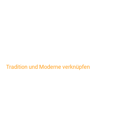
Tradition und Moderne verknüpfen
Bundesverband
der Kurier-
Express-Post-
Dienste e.V.