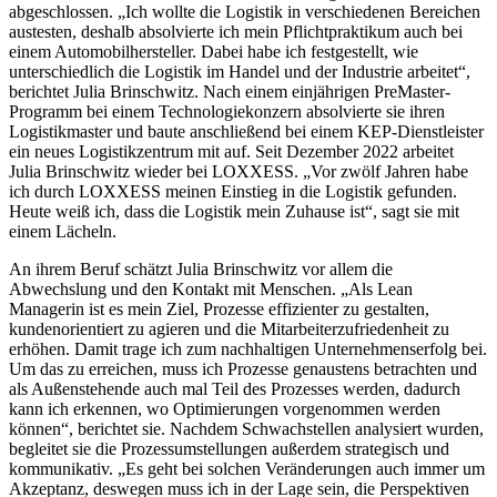
abgeschlossen. „Ich wollte die Logistik in verschiedenen Bereichen
austesten, deshalb absolvierte ich mein Pflichtpraktikum auch bei
einem Automobilhersteller. Dabei habe ich festgestellt, wie
unterschiedlich die Logistik im Handel und der Industrie arbeitet“,
berichtet Julia Brinschwitz. Nach einem einjährigen PreMaster-
Programm bei einem Technologiekonzern absolvierte sie ihren
Logistikmaster und baute anschließend bei einem KEP-Dienstleister
ein neues Logistikzentrum mit auf. Seit Dezember 2022 arbeitet
Julia Brinschwitz wieder bei LOXXESS. „Vor zwölf Jahren habe
ich durch LOXXESS meinen Einstieg in die Logistik gefunden.
Heute weiß ich, dass die Logistik mein Zuhause ist“, sagt sie mit
einem Lächeln.
An ihrem Beruf schätzt Julia Brinschwitz vor allem die
Abwechslung und den Kontakt mit Menschen. „Als Lean
Managerin ist es mein Ziel, Prozesse effizienter zu gestalten,
kundenorientiert zu agieren und die Mitarbeiterzufriedenheit zu
erhöhen. Damit trage ich zum nachhaltigen Unternehmenserfolg bei.
Um das zu erreichen, muss ich Prozesse genaustens betrachten und
als Außenstehende auch mal Teil des Prozesses werden, dadurch
kann ich erkennen, wo Optimierungen vorgenommen werden
können“, berichtet sie. Nachdem Schwachstellen analysiert wurden,
begleitet sie die Prozessumstellungen außerdem strategisch und
kommunikativ. „Es geht bei solchen Veränderungen auch immer um
Akzeptanz, deswegen muss ich in der Lage sein, die Perspektiven