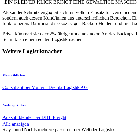
„EIN KLEINER KLICK BRINGT EINE GEWALTIGE MASCHIN
Alexander Schmitz engagiert sich mit vollem Einsatz für verschieden
sondern auch dessen Kund/innen aus unterschiedlichen Bereichen. Ein
funktionieren. Darum sind sie sozusagen Backup-Helden, und nicht s
Privat kümmert sich der 25-Jährige um eine andere Art des Backups. 
Schmitz zu einem echten Logistikmacher.
Weitere Logistikmacher
Marc Ohlheiser
Consultant bei Müller - Die lila Logistik AG
Anthony Kaiser
Auszubildender bei DHL Freight
Alle anzeigen
Stay tuned
Nichts mehr verpassen in der Welt der Logistik