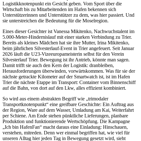
Logistikknotenpunkt ein Gesicht geben. Vom Sport über die
Wirtschaft bis zu Mitarbeitenden im Hafen bekennen sich
Unterstützerinnen und Unterstützer zu dem, was hier passiert. Und
sie unterstreichen die Bedeutung für die Moselregion.
Eines dieser Gesichter ist Vanessa Mikitenko, Nachwuchstalent im
5.000-Meter-Hindernislauf mit einer starken Verbindung zu Trier.
Bereits als kleines Mädchen hat sie ihre Mutter, Irina Mikitenko,
beim jährlichen Silvesterlauf-Event in Trier angefeuert. Seit Januar
2026 läuft die U23-Vizeeuropameisterin selbst für den Verein
Silvesterlauf Trier. Bewegung ist ihr Antrieb, könnte man sagen.
Damit trifft sie auch den Kern der Logistik: dranbleiben,
Herausforderungen überwinden, vorwärtskommen. Was für sie der
nächste getrackte Kilometer auf der Smartwatch ist, ist im Hafen
Trier die nächste Etappe im Transport: Container vom Binnenschiff
auf die Bahn, von dort auf den Lkw, alles effizient kombiniert.
So wird aus einem abstrakten Begriff wie „trimodaler
Transportknotenpunkt“ eine greifbare Geschichte: Ein Auftrag aus
der Region, Ware auf dem Wasser, Umladung am Kai, Weiterfahrt
per Schiene. Am Ende stehen pünktliche Lieferungen, planbare
Produktion und funktionierende Wertschöpfung. Die Kampagne
„Ich bin HafenFan“ macht daraus eine Einladung: Hinschauen,
verstehen, mitreden. Denn wer einmal begriffen hat, wie viel für
unseren Alltag hier jeden Tag in Bewegung gesetzt wird, sieht