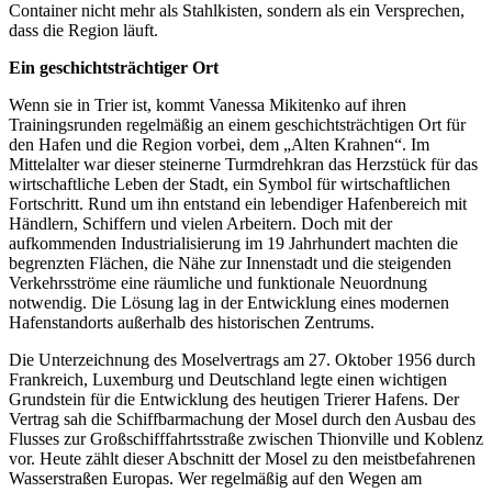
Container nicht mehr als Stahlkisten, sondern als ein Versprechen,
dass die Region läuft.
Ein geschichtsträchtiger Ort
Wenn sie in Trier ist, kommt Vanessa Mikitenko auf ihren
Trainingsrunden regelmäßig an einem geschichtsträchtigen Ort für
den Hafen und die Region vorbei, dem „Alten Krahnen“. Im
Mittelalter war dieser steinerne Turmdrehkran das Herzstück für das
wirtschaftliche Leben der Stadt, ein Symbol für wirtschaftlichen
Fortschritt. Rund um ihn entstand ein lebendiger Hafenbereich mit
Händlern, Schiffern und vielen Arbeitern. Doch mit der
aufkommenden Industrialisierung im 19 Jahrhundert machten die
begrenzten Flächen, die Nähe zur Innenstadt und die steigenden
Verkehrsströme eine räumliche und funktionale Neuordnung
notwendig. Die Lösung lag in der Entwicklung eines modernen
Hafenstandorts außerhalb des historischen Zentrums.
Die Unterzeichnung des Moselvertrags am 27. Oktober 1956 durch
Frankreich, Luxemburg und Deutschland legte einen wichtigen
Grundstein für die Entwicklung des heutigen Trierer Hafens. Der
Vertrag sah die Schiffbarmachung der Mosel durch den Ausbau des
Flusses zur Großschifffahrtsstraße zwischen Thionville und Koblenz
vor. Heute zählt dieser Abschnitt der Mosel zu den meistbefahrenen
Wasserstraßen Europas. Wer regelmäßig auf den Wegen am