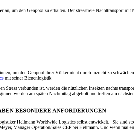
r an, um den Genpool zu erhalten. Der stressfreie Nachttransport mit N
nnen, um den Genpool ihrer Völker nicht durch Inzucht zu schwächen.
cs
mit seiner Bienenlogistik.
Stress verbunden ist, werden die nützlichen Insekten nachts transport
innen werden am späten Nachmittag abgeholt und treffen am nächsten
HABEN BESONDERE ANFORDERUNGEN
gistiker Hellmann Worldwide Logistics selbst entwickelt. „Sie sind stoß
han Meyer, Manager Operation/Sales CEP bei Hellmann. Und wenn mal ein